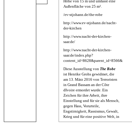
Höhe von 15 m und umfasst eine
Außenfläche von 25 m².
/ev-stjohann.de/the-robe
http://www.ev-stjohann.de/nacht-
der-kirchen
http://www.nacht-der-kirchen-
saar.de/
http://www.nacht-der-kirchen-
saar.de/index.php?
content_id=8628&parent_id=8566&langu
Diese Ausstellung von
The Robe
ist Henrike Grohs gewidmet,
die
am 13. März 2016 von Terroristen
in Grand Bassam an der Côte
dIvoire ermordet wurde. Ein
Zeichen für ihre Arbeit, ihre
Einstellung und für sie als Mensch,
gegen Hass, Vorurteile,
Engstirnigkeit, Rassismus, Gewalt,
Krieg und für eine positive Welt, in
der Menschen sich austauschen
und friedlich miteinander leben