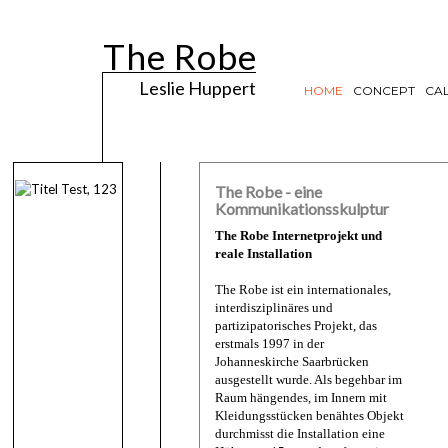
The Robe
Leslie Huppert
HOME
CONCEPT
CAL
The Robe - eine
Kommunikationsskulptur
The Robe
Internetprojekt und
reale Installation
The Robe ist ein internationales,
interdisziplinäres und
partizipatorisches Projekt, das
erstmals 1997 in der
Johanneskirche Saarbrücken
ausgestellt wurde. Als begehbar im
Raum hängendes, im Innern mit
Kleidungsstücken benähtes Objekt
durchmisst die Installation eine